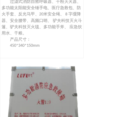
过滤式消防自救呼吸器、干粉灭火器、
多功能太阳能安全锤手电、医疗急救包、防
火手套、反光马甲、
米安全绳、
字缓降
20
8
器、安全腰带、高频口哨、 驴夫科技灭火斗
篷、驴夫科技灭火毯、多功能手斧、 应急饮
用水、干粮。
产品尺寸：
450*340*150mm